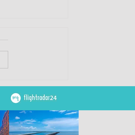
eTXL, Abschied vom
hafen Tegel