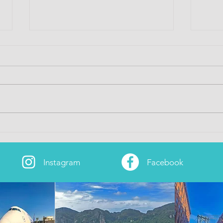
So ist der neue
Dank
Hauptstadtflughafen BER
Flug
Instagram
Facebook