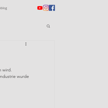
eblog
n wird.
industrie wurde 