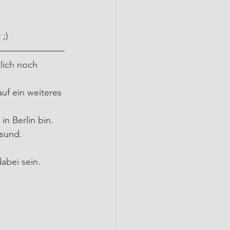
 ;)
lich noch 
uf ein weiteres 
n Berlin bin.
esund.
dabei sein.