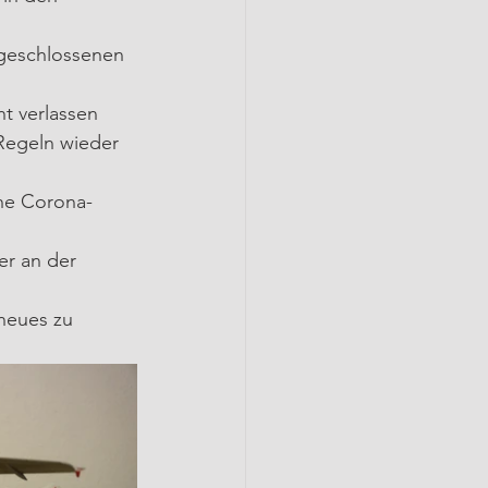
 geschlossenen 
 verlassen 
Regeln wieder 
ne Corona-
er an der 
 neues zu 