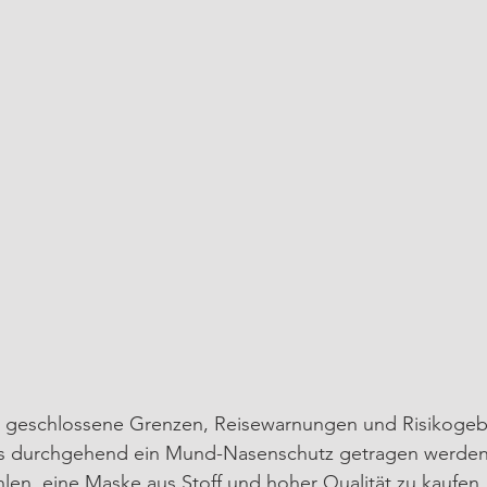
n geschlossene Grenzen, Reisewarnungen und Risikogebi
s durchgehend ein Mund-Nasenschutz getragen werden.
len, eine Maske aus Stoff und hoher Qualität zu kaufen,