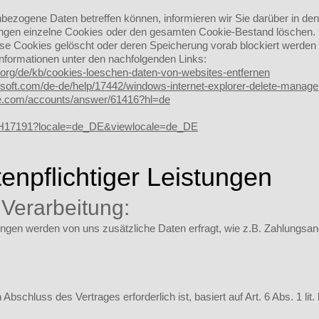
ezogene Daten betreffen können, informieren wir Sie darüber in den
ungen einzelne Cookies oder den gesamten Cookie-Bestand löschen. 
ese Cookies gelöscht oder deren Speicherung vorab blockiert werden
nformationen unter den nachfolgenden Links:
a.org/de/kb/cookies-loeschen-daten-von-websites-entfernen
rosoft.com/de-de/help/17442/windows-internet-explorer-delete-manag
gle.com/accounts/answer/61416?hl=de
b/PH17191?locale=de_DE&viewlocale=de_DE
enpflichtiger Leistungen
 Verarbeitung:
tungen werden von uns zusätzliche Daten erfragt, wie z.B. Zahlungsa
 Abschluss des Vertrages erforderlich ist, basiert auf Art. 6 Abs. 1 li