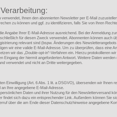
 Verarbeitung:
 verwendet, Ihnen den abonnierten Newsletter per E-Mail zuzustelle
echen zu können und ggf. zu identifizieren, falls Sie von Ihren Rec
 die Angabe Ihrer E-Mail-Adresse ausreichend. Bei der Anmeldung 
chließlich für diesen Zweck verwendet. Abonnenten können auch üb
egistrierung relevant sind (bspw. Änderungen des Newsletterangebot
igen wir eine valide E-Mail-Adresse. Um zu überprüfen, dass eine A
setzen wir das „Double-opt-in“-Verfahren ein. Hierzu protokollieren wi
en Eingang der hiermit angeforderten Antwort. Weitere Daten werden
and verwendet und nicht an Dritte weitergegeben.
lten Einwilligung (Art. 6 Abs. 1 lit. a DSGVO), übersenden wir Ihnen
il an Ihre angegebene E-Mail-Adresse.
r persönlichen Daten und ihrer Nutzung für den Newsletterversand könn
r findet sich dazu ein entsprechender Link. Außerdem können Sie sich
rruf über die am Ende dieser Datenschutzhinweise angegebene Konta