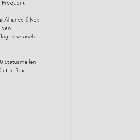
m Frequent-
 Alliance Silver.
 den 
ug, also auch 
0 Statusmeilen 
hlten Star 