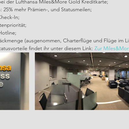
ei der Lufthansa Miles&More Gold Kreditkarte;
: 25% mehr Prämien-, und Statusmeilen;
Check-In;
enpriorität;
Hotline;
ckmenge (ausgenommen, Charterflüge und Flüge im Ligh
atusvorteile findet ihr unter diesem Link: 
Zur Miles&Mor