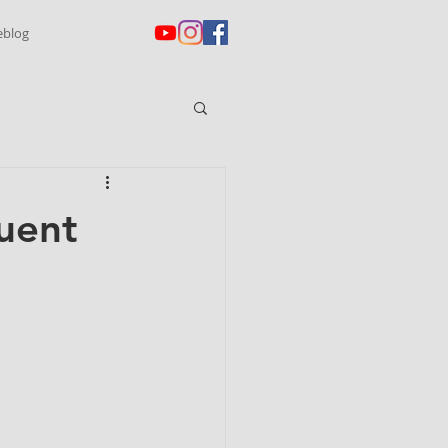
eblog
uent