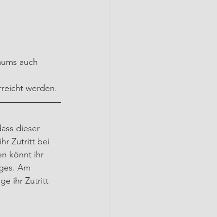
raums auch 
rreicht werden.
ass dieser 
r Zutritt bei 
n könnt ihr 
nges. Am 
e ihr Zutritt 