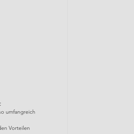
t
so umfangreich 
en Vorteilen 