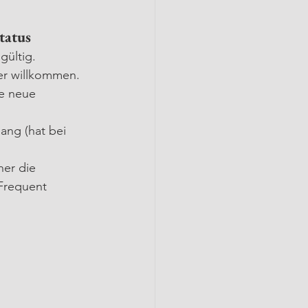
tatus
gültig.
er willkommen. 
e neue 
ang (hat bei 
her die 
Frequent 