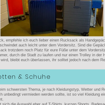
äck, empfehle ich euch lieber einen Rucksack als Handgepäck
erschwindet auch leicht unter dem Vordersitz. Sind die Gepä
ksack trotzdem noch Platz für eure Füße unter dem Vordersit
er, durch die Stadt zu laufen und nur einen Trolley in der 
ird, bleibt euch überlassen, ihr solltet jedoch nach dem Rei
otten & Schuhe
 beim schwersten Thema, je nach Kleidungstyp, Wetter und 
 unbedingt vermieden werden sollte, ist so viel Kleidung e
t.
sich die Auswahl eher auf T-Shirts, kurzen Shorts, Badesa