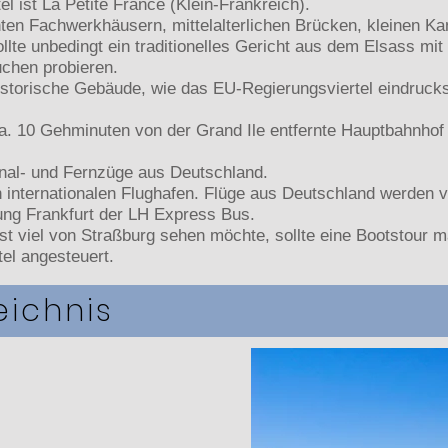
l ist La Petite France (Klein-Frankreich).
nten Fachwerkhäusern, mittelalterlichen Brücken, kleinen Kan
llte unbedingt ein traditionelles Gericht aus dem Elsass m
chen probieren.
istorische Gebäude, wie das EU-Regierungsviertel eindrucksv
ca. 10 Gehminuten von der Grand Ile entfernte Hauptbahnhof
onal- und Fernzüge aus Deutschland.
 internationalen Flughafen. Flüge aus Deutschland werden 
tung Frankfurt der LH Express Bus.
st viel von Straßburg sehen möchte, sollte eine Bootstour m
el angesteuert.
eichnis