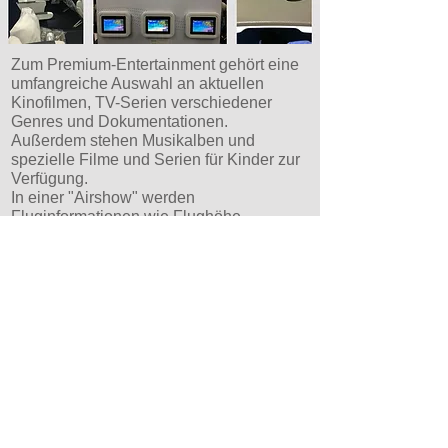
Zum Premium-Entertainment gehört eine
umfangreiche Auswahl an aktuellen
Kinofilmen, TV-Serien verschiedener
Genres und Dokumentationen.
Außerdem stehen Musikalben und
spezielle Filme und Serien für Kinder zur
Verfügung.
In einer "Airshow" werden
Fluginformationen wie Flughöhe,
Geschwindigkeit, Entfernungen und
Ankunftszeiten angezeigt.
Eine Besonderheit bietet der Punkt
Ankunftsinfo, hier werden verschiedene
Einreisekarten und Hinweise zum
Ausfüllen gezeigt.
In der Rubrik Reisedokumente findet ihr
ebenfalls Anleitungen zum Ausfüllen
verschiedenster Dokumente.
Condor bietet auf keinen Flügen Wlan an,
dies könnte auf das Alter der
Langstreckenflotte zurückgeführt werden.