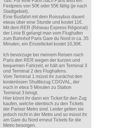
Taxi. Für eine Fahrt nach Paris wird ein
Festpreis von 50€ oder 55€ fällig (je nach
Stadtgebiet).
Eine Busfahrt mit dem Roissybus dauert
etwas über eine Stunde und kostet 11€.
Mit dem RER (Réseau Express Régional)
der Linie B gelangt man vom Flughafen
zum Bahnhof Paris Gare du Nord in ca. 35
Minuten, ein Einzelticket kostet 10,30€.
Ich bevorzuge bei meinem Reisen nach
Paris den RER wegen der kurzen und
bequemen Fahrzeit, er hält am Terminal 3
und Terminal 2 des Flughafens.
Vom Terminal 1 müsst ihr zunächst den
kostenlosen Shuttlezug CDGVAL, der
euch in etwa 5 Minuten zu Station
Terminal 3 bringt.
Hier könnt ihr dann ein Ticket für den Zug
kaufen, welche identisch zu den Tickets
der Pariser Metro sind. Leider gelten sie
jedoch nicht in der Metro und so müsst ihr
am Gare du Nord erneut Tickets für die
Metro besorgen.