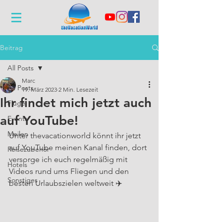
Beitrag
All Posts
Marc
All Posts
19. März 2023
2 Min. Lesezeit
Ihr findet mich jetzt auch
Flüge
auf YouTube!
Events
Meilen
Unter thevacationworld könnt ihr jetzt 
auf YouTube meinen Kanal finden, dort 
Reisezubehör
versorge ich euch regelmäßig mit 
Hotels
Videos rund ums Fliegen und den 
Sonstiges
besten Urlaubszielen weltweit ✈️