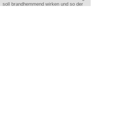
soll brandhemmend wirken und so der
Flugbesatzung Zeit geben, ein Feuer zu
löschen.
Mehr zu diesem Thema findet ihr auf
der Seite „Drohnen im Flugzeug
transportieren“.
LiPo Sicherheitstasche Safe-Bag 18cm x
22cm
CamKix Explosionsgeschützte Tasche für die
DJI Spark
LiPo Safe-Bag für Akkus der DJI Mavic Mini
LiPo Safe-Bag für Akkus der DJI Mini 2