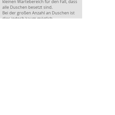
kleinen Wartebereich für den Fall, dass
alle Duschen besetzt sind.
Bei der großen Anzahl an Duschen ist
dies jedoch kaum möglich.
Am Empfang liegen außerdem
Zahnbürsten mit Zahnpasta und
Rasierer mit Rasierschaum bereit.
Die Räume sind eingerichtet wie
komplette Badezimmer. Es gibt ein
Waschbecken, eine Toilette, die Dusche
mit der Auswahl Regendusche oder
Duschkopf, einen Föhn und einige
Pflegeprodukte.
In den Duschen hängen Flaschen mit
Duschgel oder Shampoo, am
Waschbecken sind Seife und Bodylotion
der Marke L'Occitane zu finden.